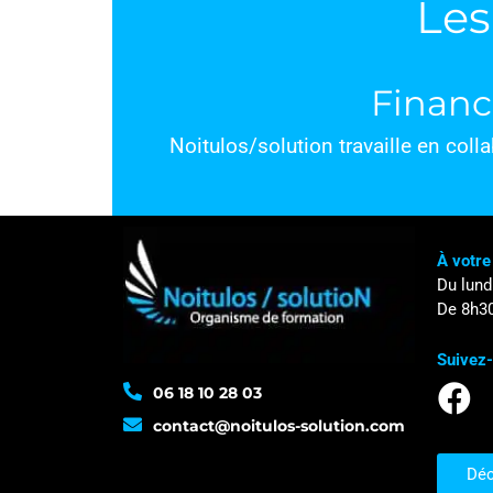
Les
Financ
Noitulos/solution travaille en col
À votre
Du lund
De 8h30
Suivez
06 18 10 28 03
contact@noitulos-solution.com
Déc