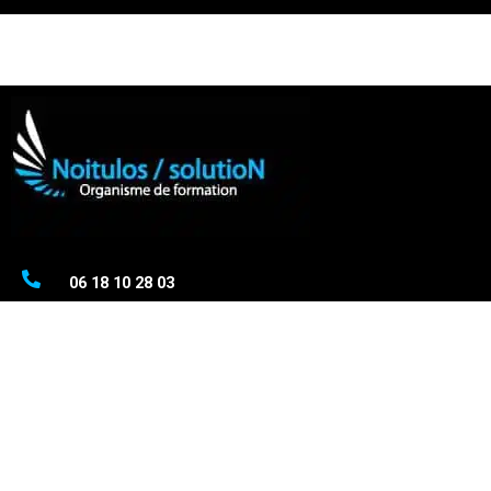
06 18 10 28 03
contact@noitulos-solution.com
À votre écoute
Du lundi au vendredi
De 8h30 à 18h