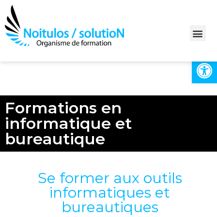
Ouvrir la 
Bilan de compétences
Formations en
informatique et
bureautique
Se former aux outils
informatiques et
bureautiques