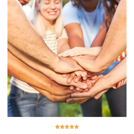




