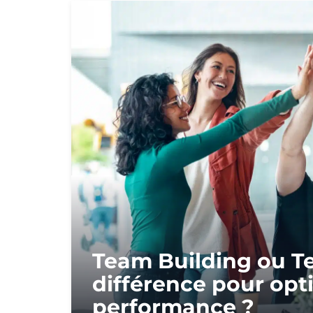
Team Building ou T
différence pour opti
performance ?