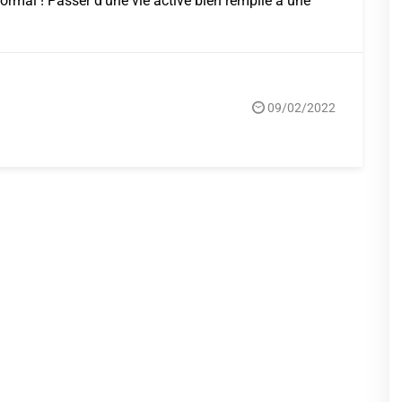
normal ! Passer d’une vie active bien remplie à une
09/02/2022